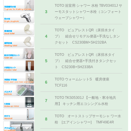
TOTO 浴室用 シャワー 水栓 TBV03401J サ
3
ーモスタットシャワー水栓（コンフォート
ウェーブシャワー）
TOTO ピュアレストQR（床排水タイ
4
プ） 組合せリモデル便器+手洗なしタン
クセット CS230BM+SH232BA
TOTO ピュアレストQR（床排水タイ
5
プ） 組合せ便器+手洗付きタンクセッ
ト CS230B+SH233BA
TOTO ウォームレットS 暖房便座
6
TCF116
TOTO TKS05301J 【一般地・寒冷地共
7
用】 キッチン用エコシングル水栓
TOTO オートストップサーモシャ ワー水
8
栓 [エアインシャワー] TMF49E4R