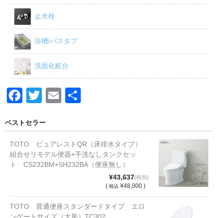
止水栓
浴槽/バスタブ
洗面化粧台
F
T
E
共
a
wi
m
有
c
tt
ail
ベストセラー
e
er
TOTO ピュアレストQR（床排水タイプ）
b
組合せリモデル便器+手洗なしタンクセッ
ト CS232BM+SH232BA（便座無し）
o
¥43,637
(税別)
o
(
¥48,000 )
税込
k
TOTO 普通便座スタンダードタイプ エロ
ンゲートサイズ（大形）TC302