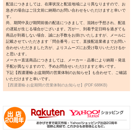
配送につきましては、在庫状況と配送地域により異なりますので、お
洗面所用水栓
急ぎの場合はご注文前に納期のお問い合わせをいただけますと幸いで
す。
洗濯機用水栓
尚、期間中及び期間前後の配送につきまして、混雑が予想され、配送
の遅延が生じる場合がございます。万が一、到着予定日時を過ぎても
単水栓
商品が到着しない場合、誠にお手数をお掛けいたしますが、メールに
記載させていただきます「問合番号」にて、直接配送業者までお問い
止水栓
合わせいただきました方が、よりスムーズにお受け取りいただけるか
便座
と思います。
メーカー直送商品につきましては、メーカー・品番により納期・発送
普通便座
手配が異なりますので、予めお問合せいただけますと幸いです。
下記【西濃運輸-お盆期間の営業体制のお知らせ】も合わせて、ご確認
暖房便座
いただけますと幸いです。
【西濃運輸-お盆期間の営業体制のお知らせ】(PDF:688KB)
ウォシュレット
組合せ大便器セット
小便器セット
洗面器/手洗器
化粧鏡/耐食鏡