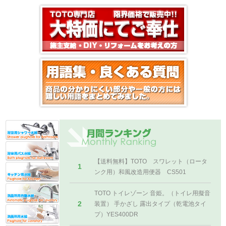
【送料無料】TOTO スワレット（ロータ
1
ンク用）和風改造用便器 CS501
TOTO トイレゾーン 音姫。（トイレ用擬音
2
装置） 手かざし 露出タイプ（乾電池タイ
プ）YES400DR