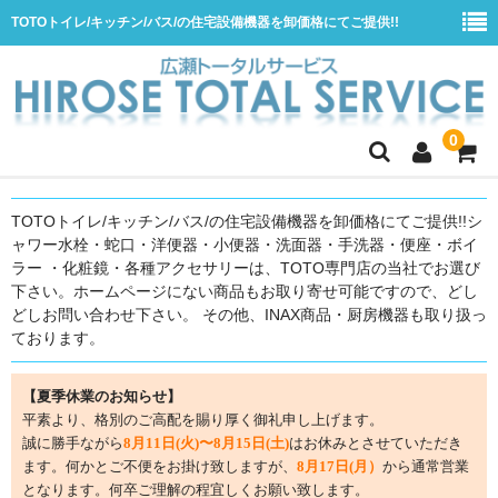
TOTOトイレ/キッチン/バス/の住宅設備機器を卸価格にてご提供!!
0
ホーム
TOTOトイレ/キッチン/バス/の住宅設備機器を卸価格にてご提供!!シ
ャワー水栓・蛇口・洋便器・小便器・洗面器・手洗器・便座・ボイ
会社概要
ラー ・化粧鏡・各種アクセサリーは、TOTO専門店の当社でお選び
商品一覧
下さい。ホームページにない商品もお取り寄せ可能ですので、どし
どしお問い合わせ下さい。 その他、INAX商品・厨房機器も取り扱っ
水栓
ております。
浴室用シャワー水栓
【夏季休業のお知らせ】
浴室用バス水栓
平素より、格別のご高配を賜り厚く御礼申し上げます。
誠に勝手ながら
8月11日(火)〜8月15日(土)
はお休みとさせていただき
キッチン用水栓
ます。何かとご不便をお掛け致しますが、
8月17日(月）
から通常営業
となります。何卒ご理解の程宜しくお願い致します。
洗面所用自動水栓