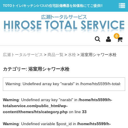
TOTOトイレ/キッチン/バス/の住宅設備機器を卸価格にてご提供!!
0
ホーム
広瀬トータルサービス
>
商品一覧
>
水栓
>
浴室用シャワー水栓
会社概要
カテゴリー:
浴室用シャワー水栓
商品一覧
水栓
浴室用シャワー水栓
Warning
: Undefined array key "narabi" in
/home/hts5599/h-
totalservice.com/public_html/wp-
浴室用バス水栓
content/themes/hts/category.php
on line
33
キッチン用水栓
Warning
: Undefined variable $post_id in
/home/hts5599/h-