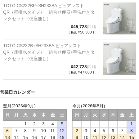
TOTO CS232BP+SH233BA ピュアレスト
QR（壁排水タイプ） 組合せ便器+手洗付きタ
ンクセット（便座無し）
¥45,728
(税別)
(
¥50,300 )
税込
TOTO CS232B+SH233BA ピュアレスト
QR（床排水タイプ） 組合せ便器+手洗付きタ
ンクセット（便座無し）
¥42,728
(税別)
(
¥47,000 )
税込
営業日カレンダー
翌月(2026年9月)
今月(2026年8月)
日
月
火
水
木
金
土
日
月
火
水
木
金
土
1
2
3
4
5
1
6
7
8
9
10
11
12
2
3
4
5
6
7
8
13
14
15
16
17
18
19
9
10
11
12
13
14
15