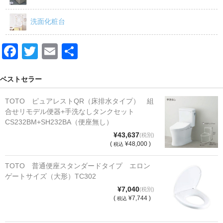
洗面化粧台
F
T
E
共
a
wi
m
有
c
tt
ail
ベストセラー
e
er
TOTO ピュアレストQR（床排水タイプ） 組
b
合せリモデル便器+手洗なしタンクセット
CS232BM+SH232BA（便座無し）
o
¥43,637
(税別)
o
(
¥48,000 )
税込
k
TOTO 普通便座スタンダードタイプ エロン
ゲートサイズ（大形）TC302
¥7,040
(税別)
(
¥7,744 )
税込