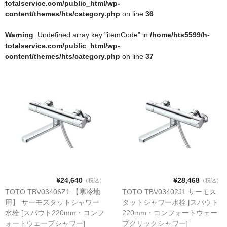
totalservice.com/public_html/wp-
洗面所用自動水栓
content/themes/hts/category.php
on line
36
洗面所用水栓
Warning
: Undefined array key "itemCode" in
/home/hts5599/h-
totalservice.com/public_html/wp-
洗濯機用水栓
content/themes/hts/category.php
on line
37
単水栓
止水栓
便座
普通便座
暖房便座
ウォシュレット
¥24,640
¥28,468
（税込）
（税込）
組合せ大便器セット
TOTO TBV03406Z1 【寒冷地
TOTO TBV03402J1 サーモス
用】 サーモスタットシャワー
タットシャワー水栓 [スパウト
小便器セット
水栓 [スパウト220mm・コンフ
220mm・コンフォートウェー
洗面器/手洗器
ォートウェーブシャワー]
ブクリックシャワー]