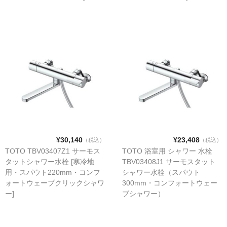
化粧鏡/耐食鏡
手すり
インテリア・バー
UB後付けタイプ
アクセサリー
アクセサリーその他
タオル掛け・タオルリング・タオル棚
¥30,140
¥23,408
（税込）
（税込）
収納キャビネット・棚・化粧棚
TOTO TBV03407Z1 サーモス
TOTO 浴室用 シャワー 水栓
タットシャワー水栓 [寒冷地
TBV03408J1 サーモスタット
収納キャビネット・棚・化粧棚 [LIXIL]
用・スパウト220mm・コンフ
シャワー水栓（スパウト
ォートウェーブクリックシャワ
300mm・コンフォートウェー
収納キャビネット・棚・化粧棚 [TOTO]
ー]
ブシャワー）
紙巻器・トイレットペーパーホルダー
紙巻器・トイレットペーパーホルダー [LIXIL]