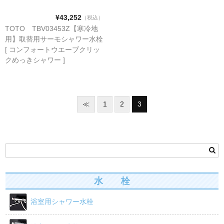
¥43,252
（税込）
TOTO TBV03453Z【寒冷地
用】取替用サーモシャワー水栓
[ コンフォートウエーブクリッ
クめっきシャワー ]
≪
1
2
3
水 栓
浴室用シャワー水栓