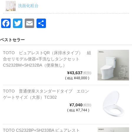
洗面化粧台
F
T
E
共
a
wi
m
有
c
tt
ail
ベストセラー
e
er
TOTO ピュアレストQR（床排水タイプ） 組
b
合せリモデル便器+手洗なしタンクセット
CS232BM+SH232BA（便座無し）
o
¥43,637
(税別)
o
(
¥48,000 )
税込
k
TOTO 普通便座スタンダードタイプ エロン
ゲートサイズ（大形）TC302
¥7,040
(税別)
(
¥7,744 )
税込
TOTO CS232BP+SH233BA ピュアレスト