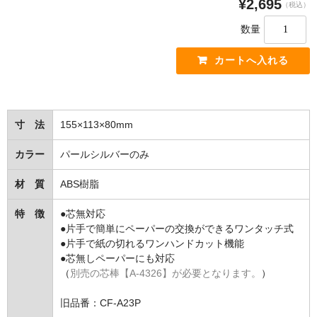
¥2,695
（税込）
手すり
数量
インテリア・バー
UB後付けタイプ
アクセサリー
アクセサリーその他
寸 法
155×113×80mm
タオル掛け・タオルリング・タオル棚
カラー
パールシルバーのみ
収納キャビネット・棚・化粧棚
材 質
ABS樹脂
収納キャビネット・棚・化粧棚 [LIXIL]
特 徴
●芯無対応
●片手で簡単にペーパーの交換ができるワンタッチ式
収納キャビネット・棚・化粧棚 [TOTO]
●片手で紙の切れるワンハンドカット機能
●芯無しペーパーにも対応
紙巻器・トイレットペーパーホルダー
（
別売の芯棒【A-4326】が必要となります。
）
紙巻器・トイレットペーパーホルダー [LIXIL]
旧品番：CF-A23P