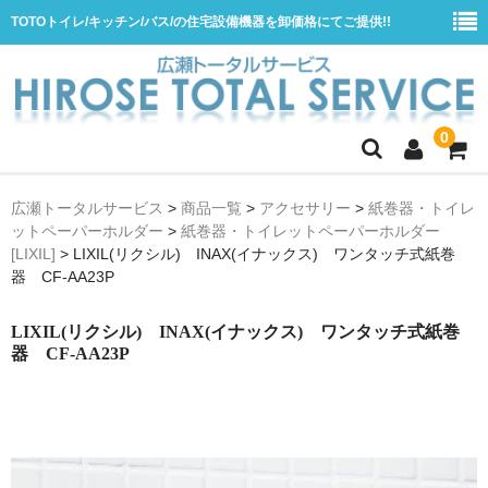
TOTOトイレ/キッチン/バス/の住宅設備機器を卸価格にてご提供!!
0
ホーム
広瀬トータルサービス
>
商品一覧
>
アクセサリー
>
紙巻器・トイレ
ットペーパーホルダー
>
紙巻器・トイレットペーパーホルダー
会社概要
[LIXIL]
>
LIXIL(リクシル) INAX(イナックス) ワンタッチ式紙巻
商品一覧
器 CF-AA23P
水栓
LIXIL(リクシル) INAX(イナックス) ワンタッチ式紙巻
器 CF-AA23P
浴室用シャワー水栓
浴室用バス水栓
キッチン用水栓
洗面所用自動水栓