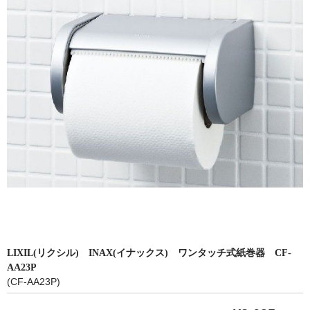
洗面所用水栓
洗濯機用水栓
単水栓
止水栓
便座
普通便座
暖房便座
ウォシュレット
組合せ大便器セット
小便器セット
LIXIL(リクシル) INAX(イナックス) ワンタッチ式紙巻器 CF-
AA23P
洗面器/手洗器
(CF-AA23P)
化粧鏡/耐食鏡