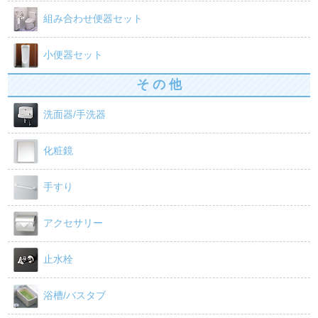
組み合わせ便器セット
小便器セット
そ の 他
洗面器/手洗器
化粧鏡
手すり
アクセサリー
止水栓
浴槽/バスタブ