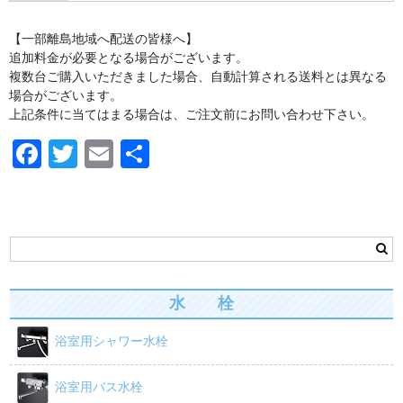
紙巻器・トイレットペーパーホルダー [TOTO]
【一部離島地域へ配送の皆様へ】
浴槽/バスタブ
追加料金が必要となる場合がございます。
複数台ご購入いただきました場合、自動計算される送料とは異なる
商品カテゴリー
場合がございます。
上記条件に当てはまる場合は、ご注文前にお問い合わせ下さい。
カート
F
T
E
共
お問い合わせ
a
wi
m
有
お買い物ガイド
c
tt
ail
e
er
b
o
水 栓
o
浴室用シャワー水栓
k
浴室用バス水栓