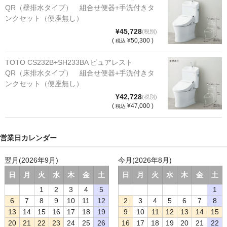
QR（壁排水タイプ） 組合せ便器+手洗付きタ
ンクセット（便座無し）
¥45,728
(税別)
(
¥50,300 )
税込
TOTO CS232B+SH233BA ピュアレスト
QR（床排水タイプ） 組合せ便器+手洗付きタ
ンクセット（便座無し）
¥42,728
(税別)
(
¥47,000 )
税込
営業日カレンダー
翌月(2026年9月)
今月(2026年8月)
日
月
火
水
木
金
土
日
月
火
水
木
金
土
1
2
3
4
5
1
6
7
8
9
10
11
12
2
3
4
5
6
7
8
13
14
15
16
17
18
19
9
10
11
12
13
14
15
20
21
22
23
24
25
26
16
17
18
19
20
21
22