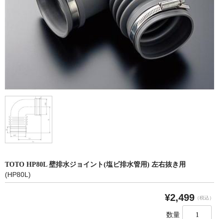
洗面所用水栓
洗濯機用水栓
単水栓
止水栓
便座
普通便座
暖房便座
ウォシュレット
組合せ大便器セット
TOTO HP80L 壁排水ジョイント(塩ビ排水管用) 左右抜き用
(HP80L)
小便器セット
洗面器/手洗器
¥2,499
（税込）
化粧鏡/耐食鏡
数量