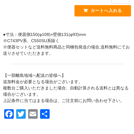
手すり
インテリア・バー
UB後付けタイプ
●寸法：便器側150(φ108)×壁側131(φ93)mm
※C743PV系、C550SU系除く
アクセサリー
※便器セットなど送料無料商品と同梱包発送の場合,送料無料にてお
アクセサリーその他
送りさせていただきます。
タオル掛け・タオルリング・タオル棚
収納キャビネット・棚・化粧棚
【一部離島地域へ配送の皆様へ】
追加料金が必要となる場合がございます。
収納キャビネット・棚・化粧棚 [LIXIL]
複数台ご購入いただきました場合、自動計算される送料とは異なる
場合がございます。
収納キャビネット・棚・化粧棚 [TOTO]
上記条件に当てはまる場合は、ご注文前にお問い合わせ下さい。
紙巻器・トイレットペーパーホルダー
F
T
E
共
紙巻器・トイレットペーパーホルダー [LIXIL]
a
wi
m
有
紙巻器・トイレットペーパーホルダー [TOTO]
c
tt
ail