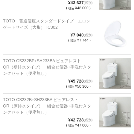
o
¥43,637
(税別)
o
(
¥48,000 )
税込
k
TOTO 普通便座スタンダードタイプ エロン
ゲートサイズ（大形）TC302
¥7,040
(税別)
(
¥7,744 )
税込
TOTO CS232BP+SH233BA ピュアレスト
QR（壁排水タイプ） 組合せ便器+手洗付きタ
ンクセット（便座無し）
¥45,728
(税別)
(
¥50,300 )
税込
TOTO CS232B+SH233BA ピュアレスト
QR（床排水タイプ） 組合せ便器+手洗付きタ
ンクセット（便座無し）
¥42,728
(税別)
(
¥47,000 )
税込