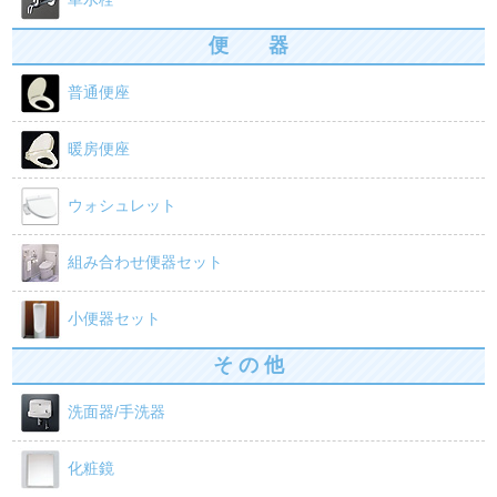
便 器
普通便座
暖房便座
ウォシュレット
組み合わせ便器セット
小便器セット
そ の 他
洗面器/手洗器
化粧鏡