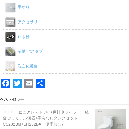
手すり
アクセサリー
止水栓
浴槽/バスタブ
洗面化粧台
F
T
E
共
a
wi
m
有
c
tt
ail
ベストセラー
e
er
TOTO ピュアレストQR（床排水タイプ） 組
b
合せリモデル便器+手洗なしタンクセット
CS232BM+SH232BA（便座無し）