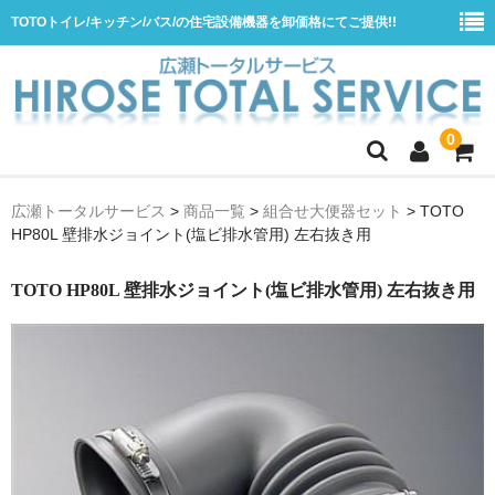
TOTOトイレ/キッチン/バス/の住宅設備機器を卸価格にてご提供!!
0
ホーム
広瀬トータルサービス
>
商品一覧
>
組合せ大便器セット
>
TOTO
HP80L 壁排水ジョイント(塩ビ排水管用) 左右抜き用
会社概要
商品一覧
TOTO HP80L 壁排水ジョイント(塩ビ排水管用) 左右抜き用
水栓
浴室用シャワー水栓
浴室用バス水栓
キッチン用水栓
洗面所用自動水栓