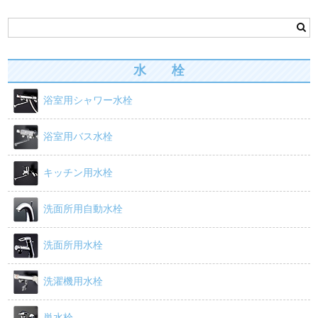
e
er
浴槽/バスタブ
b
商品カテゴリー
o
カート
水 栓
o
お問い合わせ
浴室用シャワー水栓
k
お買い物ガイド
浴室用バス水栓
キッチン用水栓
洗面所用自動水栓
洗面所用水栓
洗濯機用水栓
単水栓