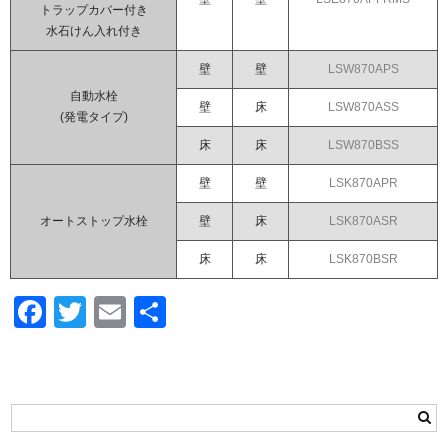
トラップカバー付き
水石けん入れ付き
壁
壁
LSW870APS
自動水栓
壁
床
LSW870ASS
(発電タイプ)
床
床
LSW870BSS
壁
壁
LSK870APR
オートストップ水栓
壁
床
LSK870ASR
床
床
LSK870BSR
F
T
E
共
a
wi
m
有
c
tt
ail
e
er
b