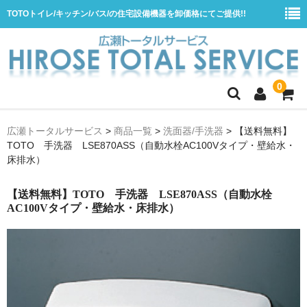
TOTOトイレ/キッチン/バス/の住宅設備機器を卸価格にてご提供!!
0
ホーム
広瀬トータルサービス
>
商品一覧
>
洗面器/手洗器
>
【送料無料】
TOTO 手洗器 LSE870ASS（自動水栓AC100Vタイプ・壁給水・
会社概要
床排水）
商品一覧
【送料無料】TOTO 手洗器 LSE870ASS（自動水栓
水栓
AC100Vタイプ・壁給水・床排水）
浴室用シャワー水栓
浴室用バス水栓
キッチン用水栓
洗面所用自動水栓