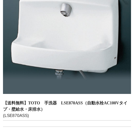
洗面所用水栓
洗濯機用水栓
単水栓
止水栓
便座
普通便座
暖房便座
ウォシュレット
組合せ大便器セット
【送料無料】TOTO 手洗器 LSE870ASS（自動水栓AC100Vタイ
小便器セット
プ・壁給水・床排水）
(LSE870ASS)
洗面器/手洗器
化粧鏡/耐食鏡