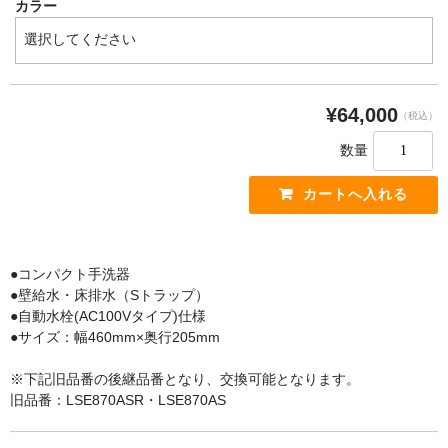
カラー
手すり
インテリア・バー
UB後付けタイプ
¥64,000
（税込）
アクセサリー
数量
アクセサリーその他
タオル掛け・タオルリング・タオル棚
収納キャビネット・棚・化粧棚
●コンパクト手洗器
収納キャビネット・棚・化粧棚 [LIXIL]
●壁給水・床排水（Sトラップ）
●自動水栓(AC100Vタイプ)仕様
収納キャビネット・棚・化粧棚 [TOTO]
●サイズ：幅460mm×奥行205mm
紙巻器・トイレットペーパーホルダー
※下記旧品番の後継品番となり、交換可能となります。
紙巻器・トイレットペーパーホルダー [LIXIL]
旧品番：LSE870ASR・LSE870AS
紙巻器・トイレットペーパーホルダー [TOTO]