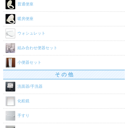
普通便座
暖房便座
ウォシュレット
組み合わせ便器セット
小便器セット
そ の 他
洗面器/手洗器
化粧鏡
手すり