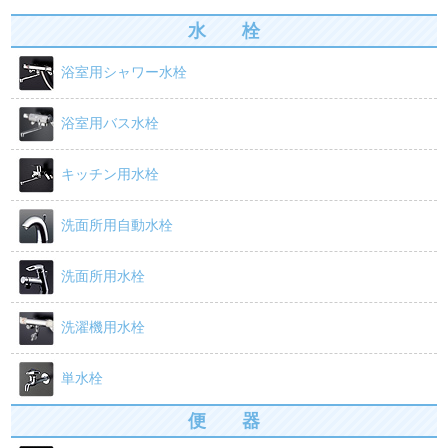
o
水 栓
o
浴室用シャワー水栓
k
浴室用バス水栓
キッチン用水栓
洗面所用自動水栓
洗面所用水栓
洗濯機用水栓
単水栓
便 器