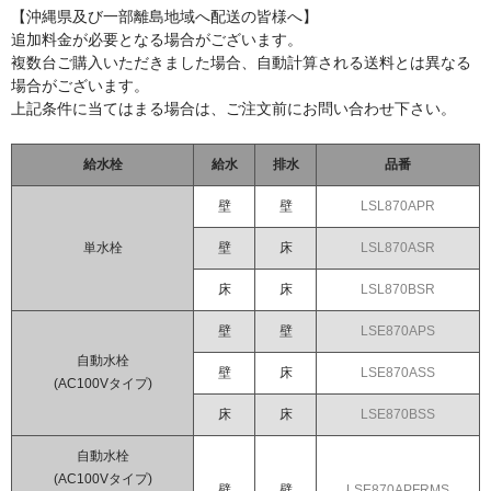
【沖縄県及び一部離島地域へ配送の皆様へ】
浴槽/バスタブ
追加料金が必要となる場合がございます。
複数台ご購入いただきました場合、自動計算される送料とは異なる
商品カテゴリー
場合がございます。
カート
上記条件に当てはまる場合は、ご注文前にお問い合わせ下さい。
お問い合わせ
給水栓
給水
排水
品番
お買い物ガイド
壁
壁
LSL870APR
単水栓
壁
床
LSL870ASR
床
床
LSL870BSR
壁
壁
LSE870APS
自動水栓
壁
床
LSE870ASS
(AC100Vタイプ)
床
床
LSE870BSS
自動水栓
(AC100Vタイプ)
壁
壁
LSE870APFRMS