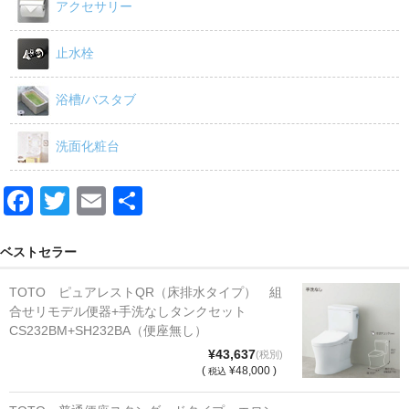
アクセサリー
止水栓
浴槽/バスタブ
洗面化粧台
F
T
E
共
a
wi
m
有
c
tt
ail
ベストセラー
e
er
TOTO ピュアレストQR（床排水タイプ） 組
b
合せリモデル便器+手洗なしタンクセット
CS232BM+SH232BA（便座無し）
o
¥43,637
(税別)
o
(
¥48,000 )
税込
k