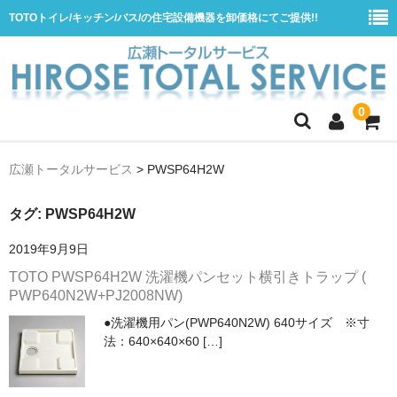
TOTOトイレ/キッチン/バス/の住宅設備機器を卸価格にてご提供!!
0
ホーム
広瀬トータルサービス
>
PWSP64H2W
会社概要
タグ:
PWSP64H2W
商品一覧
2019年9月9日
水栓
TOTO PWSP64H2W 洗濯機パンセット横引きトラップ (
浴室用シャワー水栓
PWP640N2W+PJ2008NW)
浴室用バス水栓
●洗濯機用パン(PWP640N2W) 640サイズ ※寸
法：640×640×60 […]
キッチン用水栓
洗面所用自動水栓