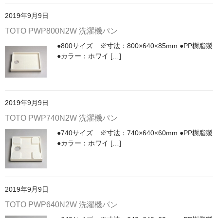
洗面所用水栓
2019年9月9日
洗濯機用水栓
TOTO PWP800N2W 洗濯機パン
●800サイズ ※寸法：800×640×85mm ●PP樹脂製
単水栓
●カラー：ホワイ […]
止水栓
便座
普通便座
2019年9月9日
TOTO PWP740N2W 洗濯機パン
暖房便座
●740サイズ ※寸法：740×640×60mm ●PP樹脂製
ウォシュレット
●カラー：ホワイ […]
組合せ大便器セット
小便器セット
2019年9月9日
洗面器/手洗器
TOTO PWP640N2W 洗濯機パン
化粧鏡/耐食鏡