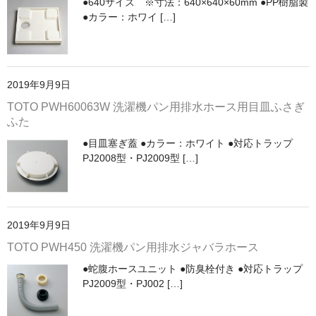
●640サイズ ※寸法：640×640×60mm ●PP樹脂製
手すり
●カラー：ホワイ […]
インテリア・バー
UB後付けタイプ
2019年9月9日
アクセサリー
TOTO PWH60063W 洗濯機パン用排水ホース用目皿ふさぎ
アクセサリーその他
ふた
●目皿塞ぎ蓋 ●カラー：ホワイト ●対応トラップ
タオル掛け・タオルリング・タオル棚
PJ2008型・PJ2009型 […]
収納キャビネット・棚・化粧棚
収納キャビネット・棚・化粧棚 [LIXIL]
収納キャビネット・棚・化粧棚 [TOTO]
2019年9月9日
TOTO PWH450 洗濯機パン用排水ジャバラホース
紙巻器・トイレットペーパーホルダー
●蛇腹ホースユニット ●防臭栓付き ●対応トラップ
紙巻器・トイレットペーパーホルダー [LIXIL]
PJ2009型・PJ002 […]
紙巻器・トイレットペーパーホルダー [TOTO]