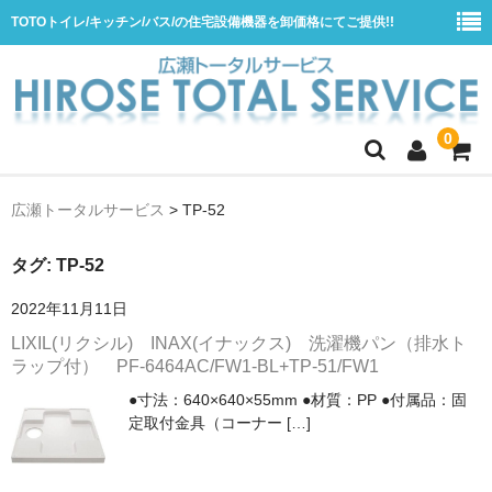
TOTOトイレ/キッチン/バス/の住宅設備機器を卸価格にてご提供!!
0
ホーム
広瀬トータルサービス
>
TP-52
会社概要
タグ:
TP-52
商品一覧
2022年11月11日
水栓
LIXIL(リクシル) INAX(イナックス) 洗濯機パン（排水ト
浴室用シャワー水栓
ラップ付） PF-6464AC/FW1-BL+TP-51/FW1
浴室用バス水栓
●寸法：640×640×55mm ●材質：PP ●付属品：固
定取付金具（コーナー […]
キッチン用水栓
洗面所用自動水栓