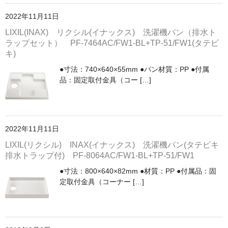
洗面所用水栓
2022年11月11日
洗濯機用水栓
LIXIL(INAX) リクシル(イナックス) 洗濯機パン（排水ト
ラップセット） PF-7464AC/FW1-BL+TP-51/FW1(タテビ
単水栓
キ)
●寸法：740×640×55mm ●パン材質：PP ●付属
止水栓
品：固定取付金具（コー […]
便座
普通便座
暖房便座
2022年11月11日
LIXIL(リクシル) INAX(イナックス) 洗濯機パン(タテビキ
ウォシュレット
排水トラップ付) PF-8064AC/FW1-BL+TP-51/FW1
組合せ大便器セット
●寸法：800×640×82mm ●材質：PP ●付属品：固
定取付金具（コーナー […]
小便器セット
洗面器/手洗器
化粧鏡/耐食鏡