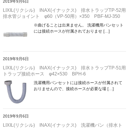
2019年9月6日
手すり
LIXIL(リクシル) INAX(イナックス) 排水トラップTP-52用
排水管ジョイント φ60（VP-50用）×350 PBF-MJ-350
インテリア・バー
※曲げることは出来ません。 洗濯機用パンセット
UB後付けタイプ
には接続ホースが付属されておりませ […]
アクセサリー
アクセサリーその他
2019年9月6日
タオル掛け・タオルリング・タオル棚
LIXIL(リクシル) INAX(イナックス) 排水トラップTP-51用
収納キャビネット・棚・化粧棚
トラップ接続ホース φ42×530 BPH-6
収納キャビネット・棚・化粧棚 [LIXIL]
洗濯機用パンセットには接続ホースが付属されて
おりませんので、接続ホースが必要な場 […]
収納キャビネット・棚・化粧棚 [TOTO]
紙巻器・トイレットペーパーホルダー
紙巻器・トイレットペーパーホルダー [LIXIL]
2019年9月6日
紙巻器・トイレットペーパーホルダー [TOTO]
LIXIL(リクシル) INAX(イナックス) 洗濯機パン（排水ト