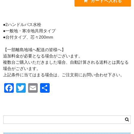
手すり
インテリア・バー
●2ハンドルバス水栓
UB後付けタイプ
●一般地・寒冷地共用タイプ
●台付タイプ、芯々200mm
アクセサリー
【一部離島地域へ配送の皆様へ】
アクセサリーその他
追加料金が必要となる場合がございます。
複数台ご購入いただきました場合、自動計算される送料とは異なる
タオル掛け・タオルリング・タオル棚
場合がございます。
収納キャビネット・棚・化粧棚
上記条件に当てはまる場合は、ご注文前にお問い合わせ下さい。
F
T
E
共
収納キャビネット・棚・化粧棚 [LIXIL]
a
wi
m
有
収納キャビネット・棚・化粧棚 [TOTO]
c
tt
ail
紙巻器・トイレットペーパーホルダー
e
er
紙巻器・トイレットペーパーホルダー [LIXIL]
b
紙巻器・トイレットペーパーホルダー [TOTO]