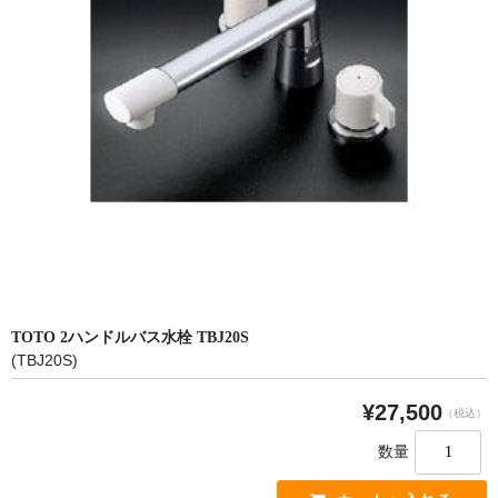
洗面所用水栓
洗濯機用水栓
単水栓
止水栓
便座
普通便座
暖房便座
ウォシュレット
TOTO 2ハンドルバス水栓 TBJ20S
(TBJ20S)
組合せ大便器セット
小便器セット
¥27,500
（税込）
洗面器/手洗器
数量
化粧鏡/耐食鏡