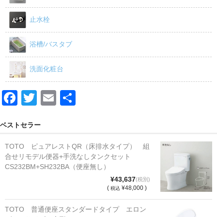
止水栓
浴槽/バスタブ
洗面化粧台
F
T
E
共
a
wi
m
有
c
tt
ail
ベストセラー
e
er
TOTO ピュアレストQR（床排水タイプ） 組
b
合せリモデル便器+手洗なしタンクセット
CS232BM+SH232BA（便座無し）
o
¥43,637
(税別)
o
(
¥48,000 )
税込
k
TOTO 普通便座スタンダードタイプ エロン