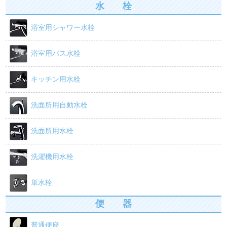
o
水 栓
浴槽/バスタブ
o
浴室用シャワー水栓
商品カテゴリー
k
カート
浴室用バス水栓
お問い合わせ
キッチン用水栓
お買い物ガイド
洗面所用自動水栓
洗面所用水栓
洗濯機用水栓
単水栓
便 器
普通便座