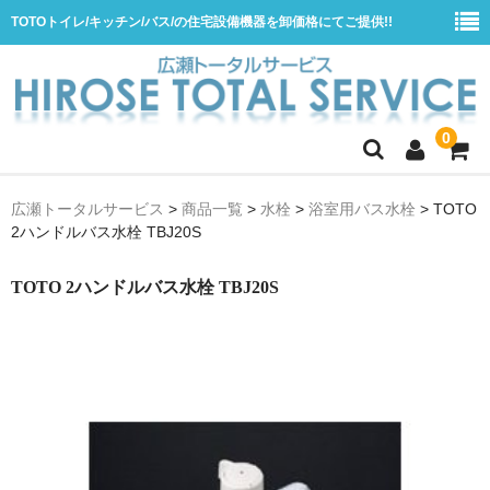
TOTOトイレ/キッチン/バス/の住宅設備機器を卸価格にてご提供!!
0
ホーム
広瀬トータルサービス
>
商品一覧
>
水栓
>
浴室用バス水栓
>
TOTO
2ハンドルバス水栓 TBJ20S
会社概要
商品一覧
TOTO 2ハンドルバス水栓 TBJ20S
水栓
浴室用シャワー水栓
浴室用バス水栓
キッチン用水栓
洗面所用自動水栓