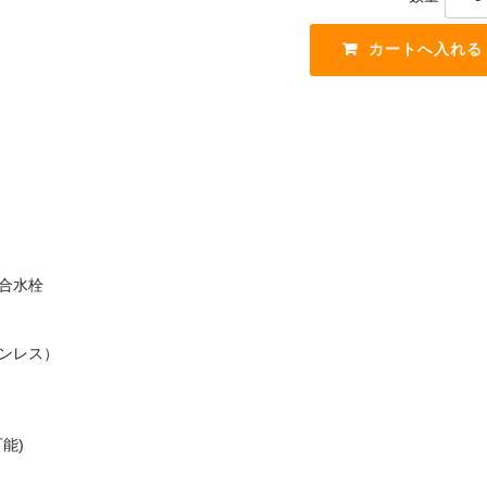
合水栓
ンレス）
能)