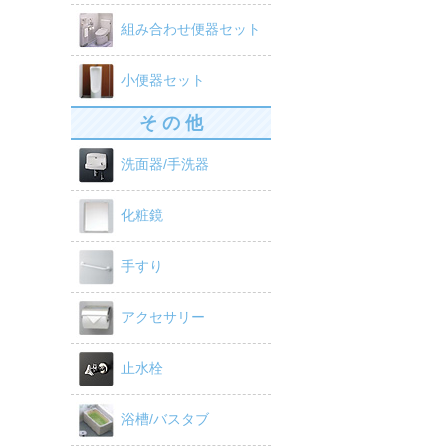
組み合わせ便器セット
小便器セット
そ の 他
洗面器/手洗器
化粧鏡
手すり
アクセサリー
止水栓
浴槽/バスタブ