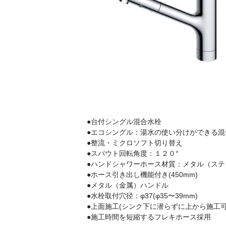
●台付シングル混合水栓
●エコシングル：湯水の使い分けができる混
●整流・ミクロソフト切り替え
●スパウト回転角度：１２０°
●ハンドシャワーホース材質：メタル（ステ
●ホース引き出し機能付き(450mm)
●メタル（金属）ハンドル
●水栓取付穴径：φ37(φ35〜39mm)
●上面施工(シンク下に潜らずに上から施工可
●施工時間を短縮するフレキホース採用