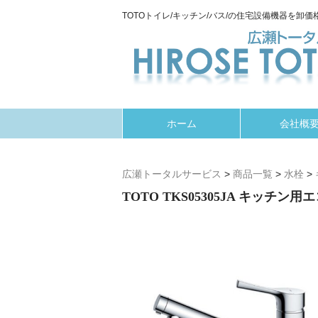
TOTOトイレ/キッチン/バス/の住宅設備機器を卸価格
ホーム
会社概
広瀬トータルサービス
>
商品一覧
>
水栓
>
TOTO TKS05305JA キッチン