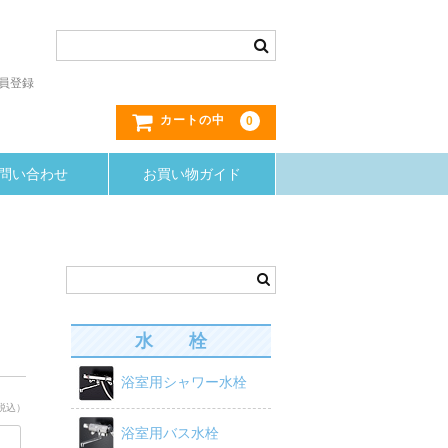
員登録
0
カートの中
問い合わせ
お買い物ガイド
水 栓
浴室用シャワー水栓
税込）
浴室用バス水栓