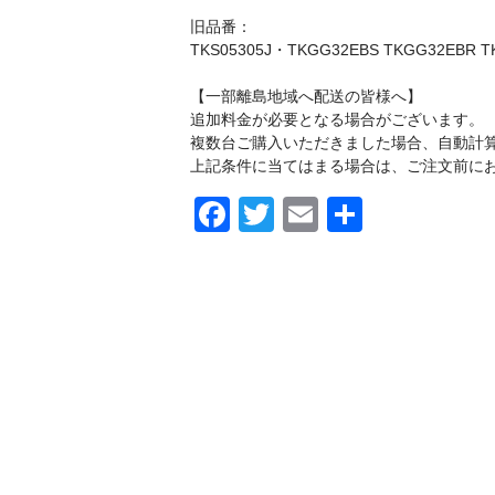
旧品番：
TKS05305J・TKGG32EBS TKGG32EBR T
【一部離島地域へ配送の皆様へ】
追加料金が必要となる場合がございます。
複数台ご購入いただきました場合、自動計
上記条件に当てはまる場合は、ご注文前に
F
T
E
共
a
wi
m
有
c
tt
ail
e
er
b
o
o
k