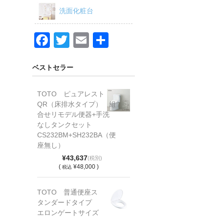
洗面化粧台
F
T
E
共
a
wi
m
有
c
tt
ail
ベストセラー
e
er
TOTO ピュアレスト
b
QR（床排水タイプ） 組
o
合せリモデル便器+手洗
なしタンクセット
o
CS232BM+SH232BA（便
k
座無し）
¥43,637
(税別)
(
¥48,000 )
税込
TOTO 普通便座ス
タンダードタイプ
エロンゲートサイズ