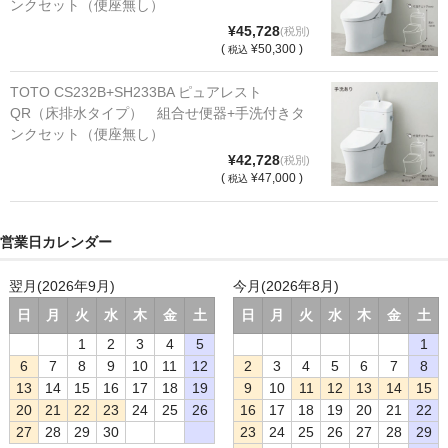
ンクセット（便座無し）
¥45,728
(税別)
(
¥50,300 )
税込
TOTO CS232B+SH233BA ピュアレスト
QR（床排水タイプ） 組合せ便器+手洗付きタ
ンクセット（便座無し）
¥42,728
(税別)
(
¥47,000 )
税込
営業日カレンダー
翌月(2026年9月)
今月(2026年8月)
日
月
火
水
木
金
土
日
月
火
水
木
金
土
1
2
3
4
5
1
6
7
8
9
10
11
12
2
3
4
5
6
7
8
13
14
15
16
17
18
19
9
10
11
12
13
14
15
20
21
22
23
24
25
26
16
17
18
19
20
21
22
27
28
29
30
23
24
25
26
27
28
29