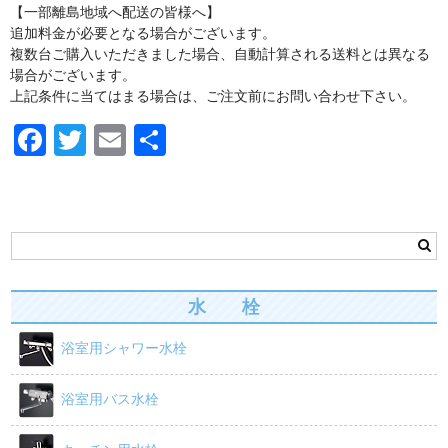
【一部離島地域へ配送の皆様へ】
追加料金が必要となる場合がございます。
紙巻器・トイレットペーパーホルダー
複数台ご購入いただきました場合、自動計算される送料とは異なる
場合がございます。
紙巻器・トイレットペーパーホルダー [LIXIL]
上記条件に当てはまる場合は、ご注文前にお問い合わせ下さい。
紙巻器・トイレットペーパーホルダー [TOTO]
F
T
E
共
a
wi
m
有
浴槽/バスタブ
c
tt
ail
商品カテゴリー
e
er
カート
b
お問い合わせ
o
水 栓
お買い物ガイド
o
浴室用シャワー水栓
k
浴室用バス水栓