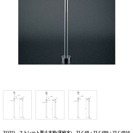
洗面所用自動水栓
洗面所用水栓
洗濯機用水栓
単水栓
止水栓
便座
普通便座
暖房便座
ウォシュレット
組合せ大便器セット
小便器セット
TOTO ストレート形止水栓(床給水) TLC4B・TLC4B9・TLC4B10