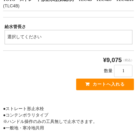
(TLC4B)
洗面器/手洗器
化粧鏡/耐食鏡
給水管長さ
手すり
インテリア・バー
¥9,075
UB後付けタイプ
（税込）
数量
アクセサリー
アクセサリーその他
タオル掛け・タオルリング・タオル棚
●ストレート形止水栓
収納キャビネット・棚・化粧棚
●コンテンポラリタイプ
※ハンドル操作のみの工具無しで止水できます。
収納キャビネット・棚・化粧棚 [LIXIL]
●一般地・寒冷地共用
収納キャビネット・棚・化粧棚 [TOTO]