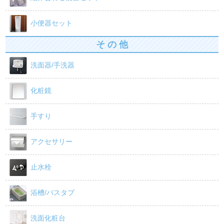
小便器セット
そ の 他
洗面器/手洗器
化粧鏡
手すり
アクセサリー
止水栓
浴槽/バスタブ
洗面化粧台