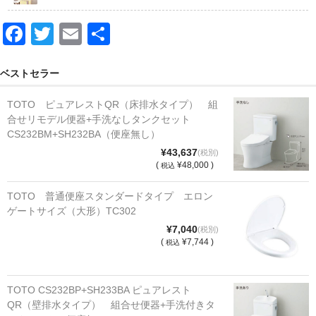
F
T
E
共
a
wi
m
有
c
tt
ail
ベストセラー
e
er
TOTO ピュアレストQR（床排水タイプ） 組
b
合せリモデル便器+手洗なしタンクセット
CS232BM+SH232BA（便座無し）
o
¥43,637
(税別)
o
(
¥48,000 )
税込
k
TOTO 普通便座スタンダードタイプ エロン
ゲートサイズ（大形）TC302
¥7,040
(税別)
(
¥7,744 )
税込
TOTO CS232BP+SH233BA ピュアレスト
QR（壁排水タイプ） 組合せ便器+手洗付きタ