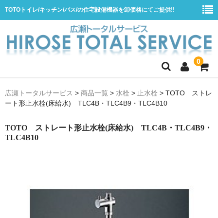
TOTOトイレ/キッチン/バス/の住宅設備機器を卸価格にてご提供!!
0
ホーム
広瀬トータルサービス
>
商品一覧
>
水栓
>
止水栓
>
TOTO ストレ
ート形止水栓(床給水) TLC4B・TLC4B9・TLC4B10
会社概要
商品一覧
TOTO ストレート形止水栓(床給水) TLC4B・TLC4B9・
TLC4B10
水栓
浴室用シャワー水栓
浴室用バス水栓
キッチン用水栓