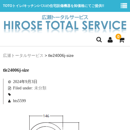
TOTOトイレ/キッチン/バス/の住宅設備機器を卸価格にてご提供!!
0
ホーム
広瀬トータルサービス
>
tle24006j-size
会社概要
tle24006j-size
商品一覧
2024年9月3日
水栓
Filed under:
未分類
浴室用シャワー水栓
hts5599
浴室用バス水栓
キッチン用水栓
洗面所用自動水栓