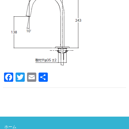
洗面所用水栓
洗濯機用水栓
単水栓
止水栓
便座
普通便座
暖房便座
F
T
E
共
ウォシュレット
a
wi
m
有
組合せ大便器セット
c
tt
ail
e
er
小便器セット
b
洗面器/手洗器
o
化粧鏡/耐食鏡
ホーム