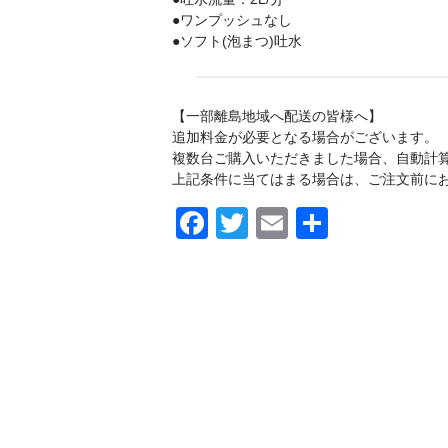
●ワンプッシュなし
●ソフト(泡まつ)吐水
【一部離島地域へ配送の皆様へ】
追加料金が必要となる場合がございます。
複数台ご購入いただきました場合、自動計
上記条件に当てはまる場合は、ご注文前に
F
T
E
共
a
wi
m
有
c
tt
ail
e
er
b
o
o
k