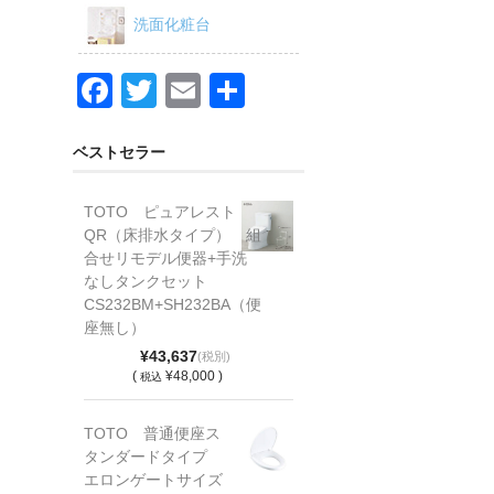
洗面化粧台
F
T
E
共
a
wi
m
有
c
tt
ail
ベストセラー
e
er
TOTO ピュアレスト
b
QR（床排水タイプ） 組
o
合せリモデル便器+手洗
なしタンクセット
o
CS232BM+SH232BA（便
k
座無し）
¥43,637
(税別)
(
¥48,000 )
税込
TOTO 普通便座ス
タンダードタイプ
エロンゲートサイズ