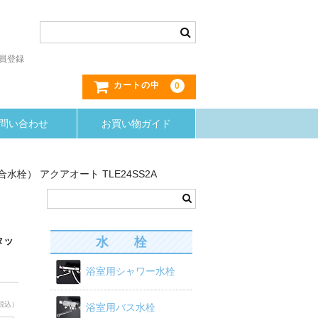
員登録
0
カートの中
問い合わせ
お買い物ガイド
水栓） アクアオート TLE24SS2A
水 栓
タッ
浴室用シャワー水栓
税込）
浴室用バス水栓