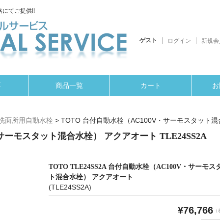
にてご提供!!
ゲスト
ログイン
新規会
要
商品一覧
カート
お
洗面所用自動水栓
>
TOTO 台付自動水栓（AC100V・サーモスタット混合
サーモスタット混合水栓） アクアオート TLE24SS2A
TOTO TLE24SS2A 台付自動水栓（AC100V・サーモス
ト混合水栓） アクアオート
(TLE24SS2A)
¥76,766
（