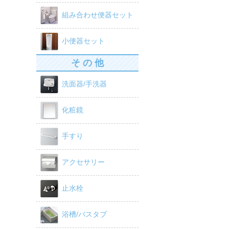
組み合わせ便器セット
小便器セット
そ の 他
洗面器/手洗器
化粧鏡
手すり
アクセサリー
止水栓
浴槽/バスタブ