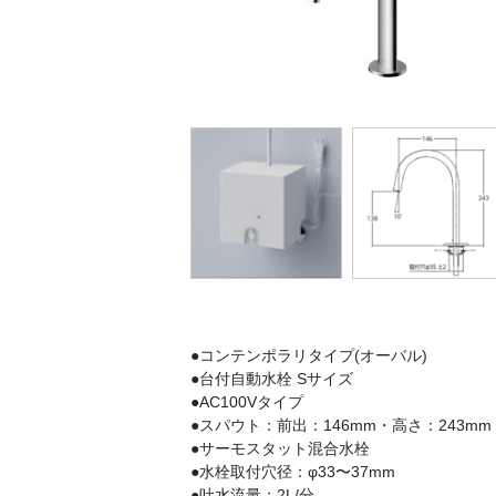
●コンテンポラリタイプ(オーバル)
●台付自動水栓 Sサイズ
●AC100Vタイプ
●スパウト：前出：146mm・高さ：243mm
●サーモスタット混合水栓
●水栓取付穴径：φ33〜37mm
●吐水流量：2L/分