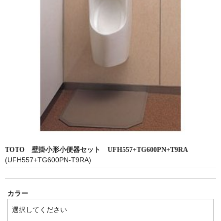
洗面所用水栓
洗濯機用水栓
単水栓
止水栓
便座
普通便座
暖房便座
ウォシュレット
TOTO 壁掛小形小便器セット UFH557+TG600PN+T9RA
組合せ大便器セット
(UFH557+TG600PN-T9RA)
小便器セット
カラー
洗面器/手洗器
化粧鏡/耐食鏡