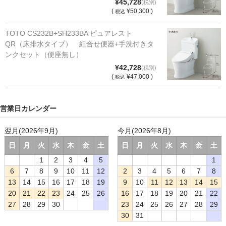
¥45,728
(税別)
(
¥50,300 )
税込
TOTO CS232B+SH233BA ピュアレスト
QR（床排水タイプ） 組合せ便器+手洗付きタ
ンクセット（便座無し）
¥42,728
(税別)
(
¥47,000 )
税込
営業日カレンダー
翌月(2026年9月)
今月(2026年8月)
日
月
火
水
木
金
土
日
月
火
水
木
金
土
1
2
3
4
5
1
6
7
8
9
10
11
12
2
3
4
5
6
7
8
13
14
15
16
17
18
19
9
10
11
12
13
14
15
20
21
22
23
24
25
26
16
17
18
19
20
21
22
27
28
29
30
23
24
25
26
27
28
29
30
31