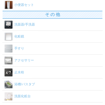
小便器セット
そ の 他
洗面器/手洗器
化粧鏡
手すり
アクセサリー
止水栓
浴槽/バスタブ
洗面化粧台