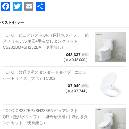
F
T
E
共
a
wi
m
有
c
tt
ail
ベストセラー
e
er
TOTO ピュアレストQR（床排水タイプ） 組
b
合せリモデル便器+手洗なしタンクセット
CS232BM+SH232BA（便座無し）
o
¥43,637
(税別)
o
(
¥48,000 )
税込
k
TOTO 普通便座スタンダードタイプ エロン
ゲートサイズ（大形）TC302
¥7,040
(税別)
(
¥7,744 )
税込
TOTO CS232BP+SH233BA ピュアレスト
QR（壁排水タイプ） 組合せ便器+手洗付きタ
ンクセット（便座無し）