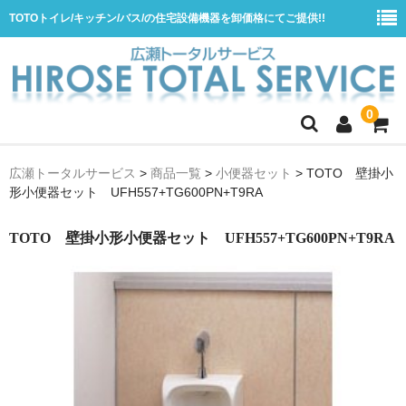
TOTOトイレ/キッチン/バス/の住宅設備機器を卸価格にてご提供!!
0
ホーム
広瀬トータルサービス
>
商品一覧
>
小便器セット
>
TOTO 壁掛小
形小便器セット UFH557+TG600PN+T9RA
会社概要
商品一覧
TOTO 壁掛小形小便器セット UFH557+TG600PN+T9RA
水栓
浴室用シャワー水栓
浴室用バス水栓
キッチン用水栓
洗面所用自動水栓