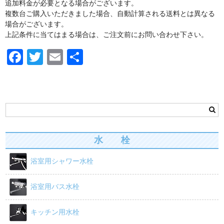
追加料金が必要となる場合がございます。
浴槽/バスタブ
複数台ご購入いただきました場合、自動計算される送料とは異なる
場合がございます。
商品カテゴリー
上記条件に当てはまる場合は、ご注文前にお問い合わせ下さい。
カート
F
T
E
共
お問い合わせ
a
wi
m
有
c
tt
ail
お買い物ガイド
e
er
b
o
水 栓
o
浴室用シャワー水栓
k
浴室用バス水栓
キッチン用水栓