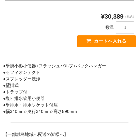
手すり
¥30,389
（税込）
インテリア・バー
数量
UB後付けタイプ
アクセサリー
アクセサリーその他
タオル掛け・タオルリング・タオル棚
●壁掛小形小便器+フラッシュバルブ+バックハンガー
●セフィオンテクト
収納キャビネット・棚・化粧棚
●スプレッダー洗浄
●壁掛式
収納キャビネット・棚・化粧棚 [LIXIL]
●トラップ付
●塩ビ排水管用小便器
収納キャビネット・棚・化粧棚 [TOTO]
●壁排水・排水ソケット付属
●幅340mm×奥行340mm×高さ590mm
紙巻器・トイレットペーパーホルダー
紙巻器・トイレットペーパーホルダー [LIXIL]
【一部離島地域へ配送の皆様へ】
紙巻器・トイレットペーパーホルダー [TOTO]