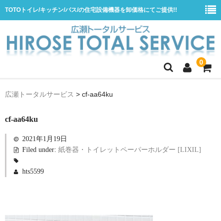
TOTOトイレ/キッチン/バス/の住宅設備機器を卸価格にてご提供!!
0
ホーム
広瀬トータルサービス
>
cf-aa64ku
会社概要
cf-aa64ku
商品一覧
2021年1月19日
水栓
Filed under:
紙巻器・トイレットペーパーホルダー [LIXIL]
浴室用シャワー水栓
hts5599
浴室用バス水栓
キッチン用水栓
洗面所用自動水栓