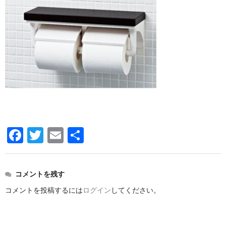
洗面所用水栓
洗濯機用水栓
単水栓
止水栓
便座
普通便座
暖房便座
F
T
E
共
ウォシュレット
a
wi
m
有
組合せ大便器セット
c
tt
ail
コメントを残す
e
er
小便器セット
コメントを投稿するには
ログイン
してください。
b
洗面器/手洗器
o
化粧鏡/耐食鏡