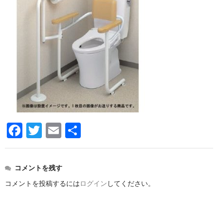
洗面所用水栓
洗濯機用水栓
単水栓
止水栓
便座
普通便座
暖房便座
F
T
E
共
ウォシュレット
a
wi
m
有
組合せ大便器セット
c
tt
ail
コメントを残す
e
er
小便器セット
コメントを投稿するには
ログイン
してください。
b
洗面器/手洗器
o
化粧鏡/耐食鏡