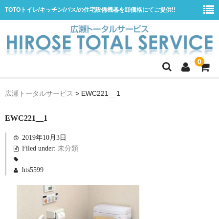
TOTOトイレ/キッチン/バス/の住宅設備機器を卸価格にてご提供!!
0
ホーム
広瀬トータルサービス
>
EWC221__1
会社概要
EWC221__1
商品一覧
2019年10月3日
水栓
Filed under:
未分類
浴室用シャワー水栓
hts5599
浴室用バス水栓
キッチン用水栓
洗面所用自動水栓