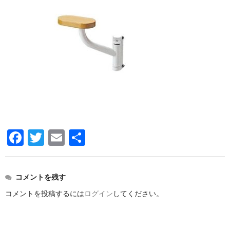
洗面所用水栓
洗濯機用水栓
単水栓
止水栓
便座
普通便座
暖房便座
F
T
E
共
ウォシュレット
a
wi
m
有
組合せ大便器セット
c
tt
ail
コメントを残す
e
er
小便器セット
コメントを投稿するには
ログイン
してください。
b
洗面器/手洗器
o
化粧鏡/耐食鏡