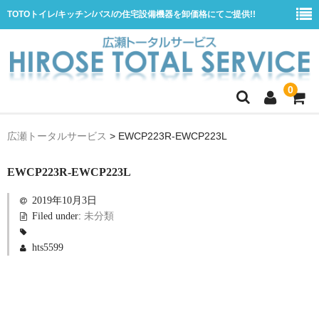
TOTOトイレ/キッチン/バス/の住宅設備機器を卸価格にてご提供!!
0
ホーム
広瀬トータルサービス
>
EWCP223R-EWCP223L
会社概要
EWCP223R-EWCP223L
商品一覧
2019年10月3日
水栓
Filed under:
未分類
浴室用シャワー水栓
hts5599
浴室用バス水栓
キッチン用水栓
洗面所用自動水栓