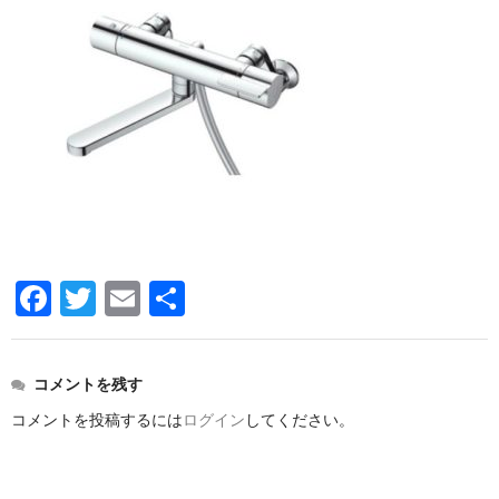
洗面所用水栓
洗濯機用水栓
単水栓
止水栓
便座
普通便座
暖房便座
F
T
E
共
ウォシュレット
a
wi
m
有
c
tt
ail
組合せ大便器セット
コメントを残す
e
er
小便器セット
コメントを投稿するには
ログイン
してください。
b
洗面器/手洗器
o
化粧鏡/耐食鏡