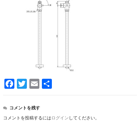
洗面所用水栓
洗濯機用水栓
単水栓
止水栓
便座
普通便座
暖房便座
F
T
E
共
ウォシュレット
a
wi
m
有
組合せ大便器セット
c
tt
ail
コメントを残す
e
er
小便器セット
コメントを投稿するには
ログイン
してください。
b
洗面器/手洗器
o
化粧鏡/耐食鏡