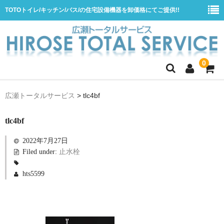
TOTOトイレ/キッチン/バス/の住宅設備機器を卸価格にてご提供!!
0
ホーム
広瀬トータルサービス
>
tlc4bf
会社概要
tlc4bf
商品一覧
2022年7月27日
水栓
Filed under:
止水栓
浴室用シャワー水栓
hts5599
浴室用バス水栓
キッチン用水栓
洗面所用自動水栓