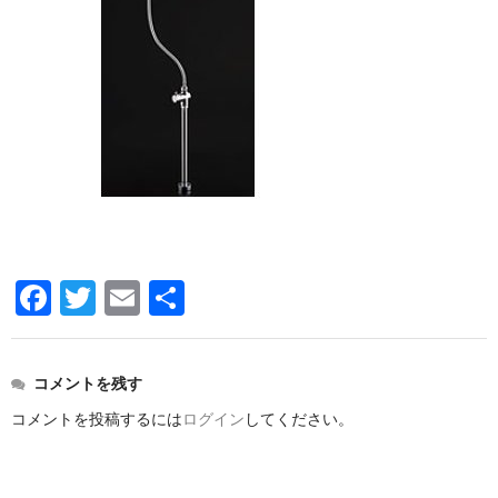
洗面所用水栓
洗濯機用水栓
単水栓
止水栓
便座
普通便座
暖房便座
F
T
E
共
ウォシュレット
a
wi
m
有
c
tt
ail
組合せ大便器セット
コメントを残す
e
er
小便器セット
コメントを投稿するには
ログイン
してください。
b
洗面器/手洗器
o
化粧鏡/耐食鏡