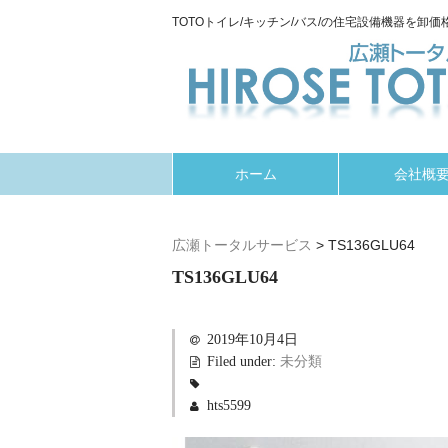
TOTOトイレ/キッチン/バス/の住宅設備機器を卸価格
ホーム
会社概
広瀬トータルサービス
>
TS136GLU64
TS136GLU64
2019年10月4日
Filed under:
未分類
hts5599