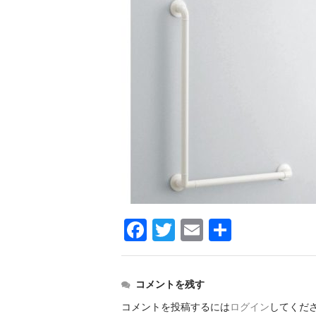
F
T
E
共
a
wi
m
有
c
tt
ail
コメントを残す
e
er
コメントを投稿するには
ログイン
してくだ