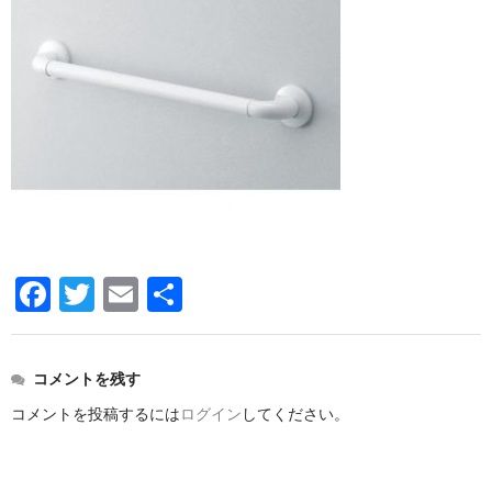
洗面所用水栓
洗濯機用水栓
単水栓
止水栓
便座
普通便座
暖房便座
F
T
E
共
ウォシュレット
a
wi
m
有
組合せ大便器セット
c
tt
ail
コメントを残す
e
er
小便器セット
コメントを投稿するには
ログイン
してください。
b
洗面器/手洗器
o
化粧鏡/耐食鏡