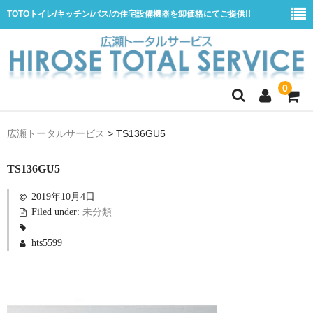
TOTOトイレ/キッチン/バス/の住宅設備機器を卸価格にてご提供!!
0
ホーム
広瀬トータルサービス
>
TS136GU5
会社概要
TS136GU5
商品一覧
2019年10月4日
水栓
Filed under:
未分類
浴室用シャワー水栓
hts5599
浴室用バス水栓
キッチン用水栓
洗面所用自動水栓