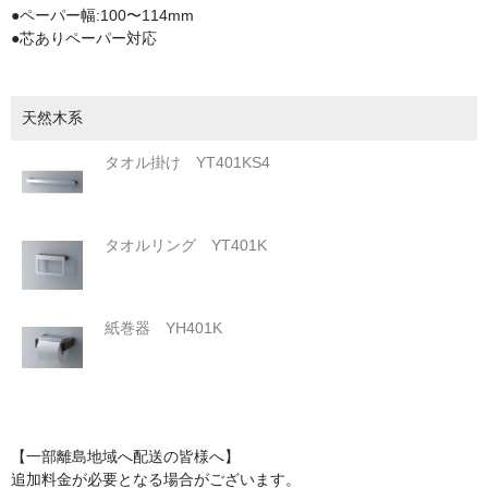
●ペーパー幅:100〜114mm
紙巻器・トイレットペーパーホルダー [TOTO]
●芯ありペーパー対応
浴槽/バスタブ
商品カテゴリー
天然木系
カート
タオル掛け YT401KS4
お問い合わせ
お買い物ガイド
タオルリング YT401K
紙巻器 YH401K
【一部離島地域へ配送の皆様へ】
追加料金が必要となる場合がございます。