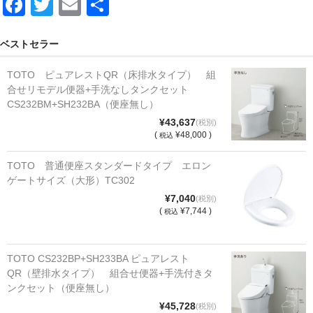
F
T
E
共
a
wi
m
有
c
tt
ail
ベストセラー
e
er
TOTO ピュアレストQR（床排水タイプ） 組
b
合せリモデル便器+手洗なしタンクセット
CS232BM+SH232BA（便座無し）
o
¥43,637
(税別)
o
(
¥48,000 )
税込
k
TOTO 普通便座スタンダードタイプ エロン
ゲートサイズ（大形）TC302
¥7,040
(税別)
(
¥7,744 )
税込
TOTO CS232BP+SH233BA ピュアレスト
QR（壁排水タイプ） 組合せ便器+手洗付きタ
ンクセット（便座無し）
¥45,728
(税別)