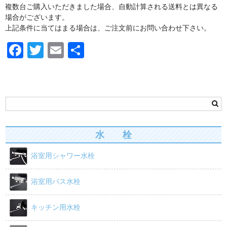
複数台ご購入いただきました場合、自動計算される送料とは異なる
場合がございます。
上記条件に当てはまる場合は、ご注文前にお問い合わせ下さい。
F
T
E
共
a
wi
m
有
c
tt
ail
e
er
b
o
水 栓
o
浴室用シャワー水栓
k
浴室用バス水栓
キッチン用水栓