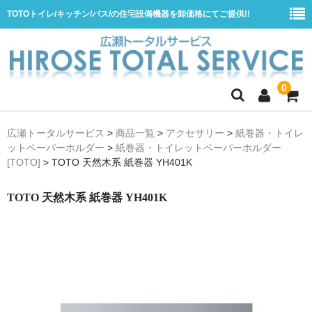
TOTOトイレ/キッチン/バス/の住宅設備機器を卸価格にてご提供!!
0
ホーム
広瀬トータルサービス
>
商品一覧
>
アクセサリー
>
紙巻器・トイレ
ットペーパーホルダー
>
紙巻器・トイレットペーパーホルダー
会社概要
[TOTO]
>
TOTO 天然木系 紙巻器 YH401K
商品一覧
TOTO 天然木系 紙巻器 YH401K
水栓
浴室用シャワー水栓
浴室用バス水栓
キッチン用水栓
洗面所用自動水栓