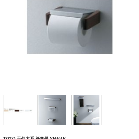
洗面所用水栓
洗濯機用水栓
単水栓
止水栓
便座
普通便座
暖房便座
ウォシュレット
組合せ大便器セット
小便器セット
洗面器/手洗器
化粧鏡/耐食鏡
TOTO 天然木系 紙巻器 YH401K