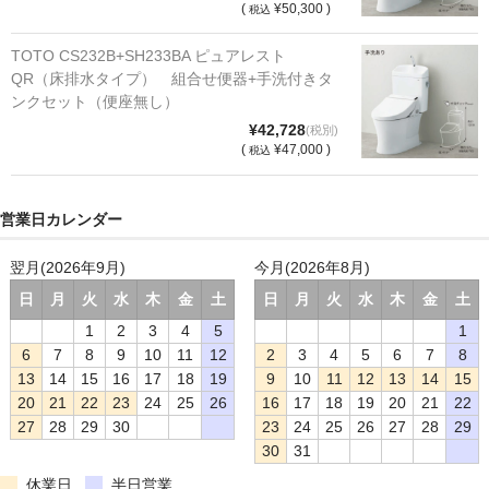
(
¥50,300 )
税込
TOTO CS232B+SH233BA ピュアレスト
QR（床排水タイプ） 組合せ便器+手洗付きタ
ンクセット（便座無し）
¥42,728
(税別)
(
¥47,000 )
税込
営業日カレンダー
翌月(2026年9月)
今月(2026年8月)
日
月
火
水
木
金
土
日
月
火
水
木
金
土
1
2
3
4
5
1
6
7
8
9
10
11
12
2
3
4
5
6
7
8
13
14
15
16
17
18
19
9
10
11
12
13
14
15
20
21
22
23
24
25
26
16
17
18
19
20
21
22
27
28
29
30
23
24
25
26
27
28
29
30
31
休業日
半日営業