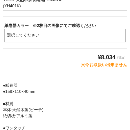
(YH401K)
手すり
インテリア・バー
紙巻器カラー ※2枚目の画像にてご確認ください
UB後付けタイプ
アクセサリー
アクセサリーその他
¥8,034
（税込）
タオル掛け・タオルリング・タオル棚
只今お取扱い出来ません
収納キャビネット・棚・化粧棚
●紙巻器
収納キャビネット・棚・化粧棚 [LIXIL]
●159×110×40mm
収納キャビネット・棚・化粧棚 [TOTO]
■材質
本体:天然木製(ピーチ)
紙巻器・トイレットペーパーホルダー
紙切板:アルミ製
紙巻器・トイレットペーパーホルダー [LIXIL]
●ワンタッチ