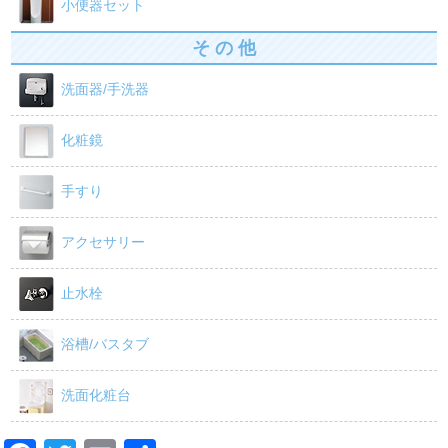
小便器セット
そ の 他
洗面器/手洗器
化粧鏡
手すり
アクセサリー
止水栓
浴槽/バスタブ
洗面化粧台