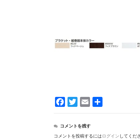
F
T
E
共
a
wi
m
有
c
tt
ail
コメントを残す
e
er
コメントを投稿するには
ログイン
してくだ