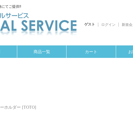
にてご提供!!
ゲスト
ログイン
新規会
要
商品一覧
カート
お
ホルダー [TOTO]