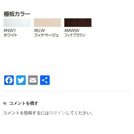
洗面所用水栓
洗濯機用水栓
単水栓
止水栓
便座
普通便座
暖房便座
F
T
E
共
ウォシュレット
a
wi
m
有
組合せ大便器セット
c
tt
ail
コメントを残す
e
er
小便器セット
コメントを投稿するには
ログイン
してください。
b
洗面器/手洗器
o
化粧鏡/耐食鏡