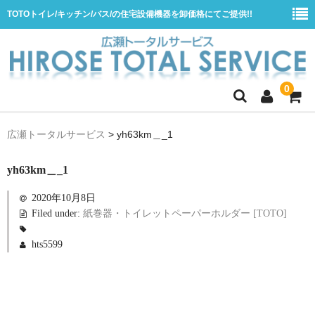
TOTOトイレ/キッチン/バス/の住宅設備機器を卸価格にてご提供!!
0
ホーム
広瀬トータルサービス
>
yh63km＿_1
会社概要
yh63km＿_1
商品一覧
2020年10月8日
水栓
Filed under:
紙巻器・トイレットペーパーホルダー [TOTO]
浴室用シャワー水栓
hts5599
浴室用バス水栓
キッチン用水栓
洗面所用自動水栓