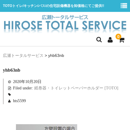
TOTOトイレ/キッチン/バス/の住宅設備機器を卸価格にてご提供!!
0
ホーム
広瀬トータルサービス
>
yhb63nb
会社概要
yhb63nb
商品一覧
2020年10月20日
水栓
Filed under:
紙巻器・トイレットペーパーホルダー [TOTO]
浴室用シャワー水栓
hts5599
浴室用バス水栓
キッチン用水栓
洗面所用自動水栓