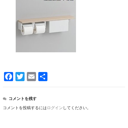
洗面所用水栓
洗濯機用水栓
単水栓
止水栓
便座
普通便座
暖房便座
F
T
E
共
ウォシュレット
a
wi
m
有
組合せ大便器セット
c
tt
ail
コメントを残す
e
er
小便器セット
コメントを投稿するには
ログイン
してください。
b
洗面器/手洗器
o
化粧鏡/耐食鏡