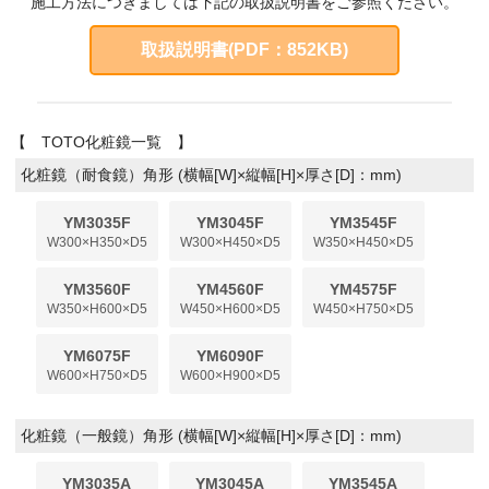
施工方法につきましては下記の取扱説明書をご参照ください。
浴槽/バスタブ
取扱説明書(PDF：852KB)
商品カテゴリー
カート
【 TOTO化粧鏡一覧 】
お問い合わせ
化粧鏡（耐食鏡）角形 (横幅[W]×縦幅[H]×厚さ[D]：mm)
お買い物ガイド
YM3035F
YM3045F
YM3545F
W300×H350×D5
W300×H450×D5
W350×H450×D5
YM3560F
YM4560F
YM4575F
W350×H600×D5
W450×H600×D5
W450×H750×D5
YM6075F
YM6090F
W600×H750×D5
W600×H900×D5
化粧鏡（一般鏡）角形 (横幅[W]×縦幅[H]×厚さ[D]：mm)
YM3035A
YM3045A
YM3545A