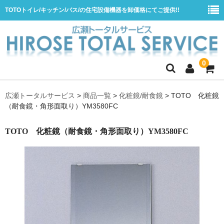
TOTOトイレ/キッチン/バス/の住宅設備機器を卸価格にてご提供!!
0
ホーム
広瀬トータルサービス
>
商品一覧
>
化粧鏡/耐食鏡
>
TOTO 化粧鏡
（耐食鏡・角形面取り）YM3580FC
会社概要
商品一覧
TOTO 化粧鏡（耐食鏡・角形面取り）YM3580FC
水栓
浴室用シャワー水栓
浴室用バス水栓
キッチン用水栓
洗面所用自動水栓