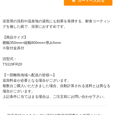
手すり
インテリア・バー
浴室用の洗剤や温泉地の湯気にも効果を発揮する、耐食コーティン
UB後付けタイプ
グを施した鏡で、浴室におすすめです。
アクセサリー
【商品サイズ】
横幅350mm×縦幅800mm×厚み5mm
アクセサリーその他
※取付金具付
タオル掛け・タオルリング・タオル棚
旧型式：
収納キャビネット・棚・化粧棚
TS119FR20
収納キャビネット・棚・化粧棚 [LIXIL]
【一部離島地域へ配送の皆様へ】
追加料金が必要となる場合がございます。
収納キャビネット・棚・化粧棚 [TOTO]
複数台ご購入いただきました場合、自動計算される送料とは異なる
場合がございます。
紙巻器・トイレットペーパーホルダー
上記条件に当てはまる場合は、ご注文前にお問い合わせ下さい。
紙巻器・トイレットペーパーホルダー [LIXIL]
紙巻器・トイレットペーパーホルダー [TOTO]