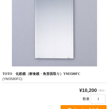
洗面所用水栓
洗濯機用水栓
単水栓
止水栓
便座
普通便座
暖房便座
ウォシュレット
TOTO 化粧鏡（耐食鏡・角形面取り）YM3580FC
組合せ大便器セット
(YM3580FC)
小便器セット
¥10,200
（税込）
洗面器/手洗器
数量
化粧鏡/耐食鏡