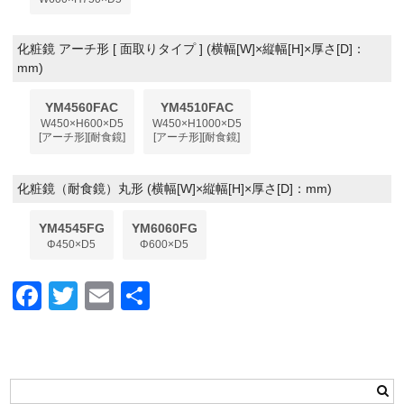
化粧鏡 アーチ形 [ 面取りタイプ ] (横幅[W]×縦幅[H]×厚さ[D]：
mm)
YM4560FAC
YM4510FAC
W450×H600×D5
W450×H1000×D5
[アーチ形][耐食鏡]
[アーチ形][耐食鏡]
化粧鏡（耐食鏡）丸形 (横幅[W]×縦幅[H]×厚さ[D]：mm)
YM4545FG
YM6060FG
Φ450×D5
Φ600×D5
F
T
E
共
a
wi
m
有
c
tt
ail
e
er