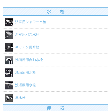
b
o
水 栓
o
浴室用シャワー水栓
k
浴室用バス水栓
キッチン用水栓
洗面所用自動水栓
洗面所用水栓
洗濯機用水栓
単水栓
便 器