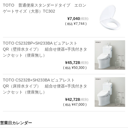
k
TOTO 普通便座スタンダードタイプ エロン
ゲートサイズ（大形）TC302
¥7,040
(税別)
(
¥7,744 )
税込
TOTO CS232BP+SH233BA ピュアレスト
QR（壁排水タイプ） 組合せ便器+手洗付きタ
ンクセット（便座無し）
¥45,728
(税別)
(
¥50,300 )
税込
TOTO CS232B+SH233BA ピュアレスト
QR（床排水タイプ） 組合せ便器+手洗付きタ
ンクセット（便座無し）
¥42,728
(税別)
(
¥47,000 )
税込
営業日カレンダー