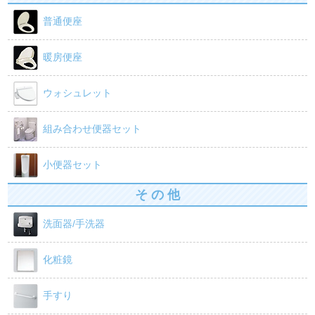
普通便座
暖房便座
ウォシュレット
組み合わせ便器セット
小便器セット
そ の 他
洗面器/手洗器
化粧鏡
手すり