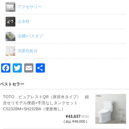
アクセサリー
止水栓
浴槽/バスタブ
洗面化粧台
F
T
E
共
a
wi
m
有
c
tt
ail
ベストセラー
e
er
TOTO ピュアレストQR（床排水タイプ） 組
b
合せリモデル便器+手洗なしタンクセット
CS232BM+SH232BA（便座無し）
o
¥43,637
(税別)
o
(
¥48,000 )
税込