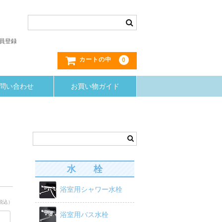
員登録
0
カートの中
問い合わせ
お買い物ガイド
水 栓
浴室用シャワー水栓
税込）
浴室用バス水栓