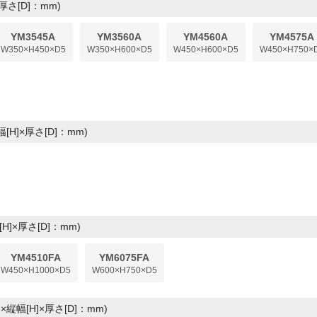
厚さ[D]：mm)
YM3545A
YM3560A
YM4560A
YM4575A
W350×H450×D5
W350×H600×D5
W450×H600×D5
W450×H750×
[H]×厚さ[D]：mm)
]×厚さ[D]：mm)
YM4510FA
YM6075FA
W450×H1000×D5
W600×H750×D5
×縦幅[H]×厚さ[D]：mm)