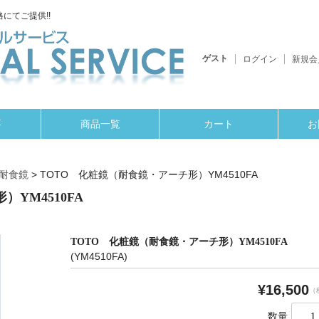
にてご提供!!
ゲスト
ログイン
新規会
要
商品一覧
カート
お
/耐食鏡
>
TOTO 化粧鏡（耐食鏡・アーチ形）YM4510FA
YM4510FA
TOTO 化粧鏡（耐食鏡・アーチ形）YM4510FA
(YM4510FA)
¥16,500
（
数量