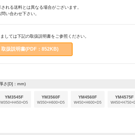
算される送料とは異なる場合がございます。
お問い合わせ下さい。
きましては下記の取扱説明書をご参照ください。
取扱説明書(PDF：852KB)
厚さ[D]：mm)
YM3545F
YM3560F
YM4560F
YM4575F
W350×H450×D5
W350×H600×D5
W450×H600×D5
W450×H750×