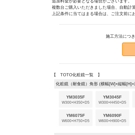
追加料金が必要となる場合がございます。
複数台ご購入いただきました場合、自動計
上記条件に当てはまる場合は、ご注文前に
施工方法につ
【 TOTO化粧鏡一覧 】
化粧鏡（耐食鏡）角形 (横幅[W]×縦幅[H]×
YM3035F
YM3045F
W300×H350×D5
W300×H450×D5
YM6075F
YM6090F
W600×H750×D5
W600×H900×D5