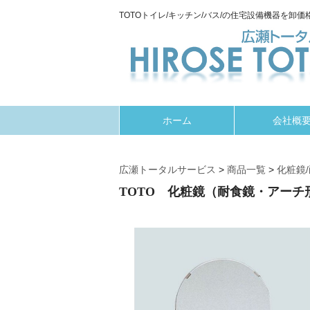
TOTOトイレ/キッチン/バス/の住宅設備機器を卸価格
ホーム
会社概
広瀬トータルサービス
>
商品一覧
>
化粧鏡
TOTO 化粧鏡（耐食鏡・アーチ形）