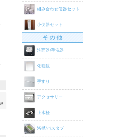
組み合わせ便器セット
小便器セット
そ の 他
洗面器/手洗器
化粧鏡
手すり
アクセサリー
D5
止水栓
浴槽/バスタブ