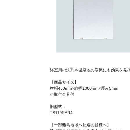
浴室用の洗剤や温泉地の湯気にも効果を発
【商品サイズ】
横幅450mm×縦幅1000mm×厚み5mm
※取付金具付
旧型式：
TS119RAR4
【一部離島地域へ配送の皆様へ】