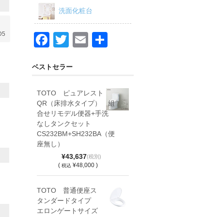
洗面化粧台
D5
F
T
E
共
a
wi
m
有
c
tt
ail
ベストセラー
e
er
TOTO ピュアレスト
b
QR（床排水タイプ） 組
o
合せリモデル便器+手洗
なしタンクセット
o
CS232BM+SH232BA（便
k
座無し）
¥43,637
(税別)
(
¥48,000 )
税込
TOTO 普通便座ス
タンダードタイプ
エロンゲートサイズ