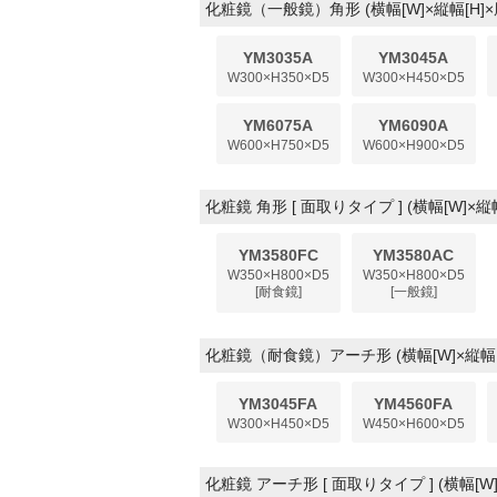
化粧鏡（一般鏡）角形 (横幅[W]×縦幅[H]×
YM3035A
YM3045A
W300×H350×D5
W300×H450×D5
YM6075A
YM6090A
W600×H750×D5
W600×H900×D5
化粧鏡 角形 [ 面取りタイプ ] (横幅[W]×縦幅
YM3580FC
YM3580AC
W350×H800×D5
W350×H800×D5
[耐食鏡]
[一般鏡]
化粧鏡（耐食鏡）アーチ形 (横幅[W]×縦幅[H
YM3045FA
YM4560FA
W300×H450×D5
W450×H600×D5
化粧鏡 アーチ形 [ 面取りタイプ ] (横幅[W]