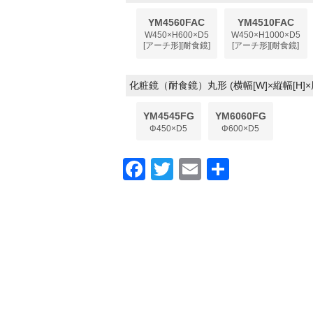
YM4560FAC
YM4510FAC
W450×H600×D5
W450×H1000×D5
[アーチ形][耐食鏡]
[アーチ形][耐食鏡]
化粧鏡（耐食鏡）丸形 (横幅[W]×縦幅[H]×
YM4545FG
YM6060FG
Φ450×D5
Φ600×D5
F
T
E
共
a
wi
m
有
c
tt
ail
e
er
b
o
o