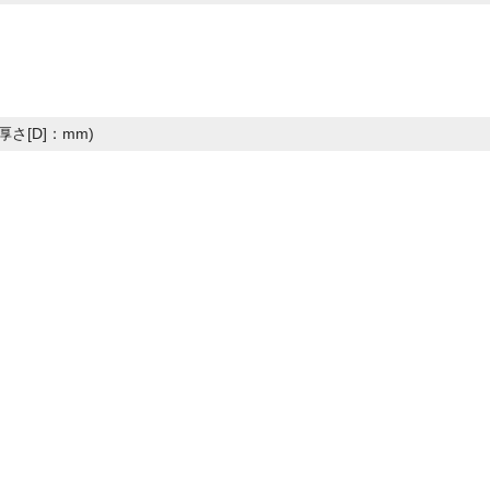
厚さ[D]：mm)