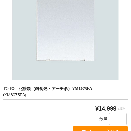
洗面所用水栓
洗濯機用水栓
単水栓
止水栓
便座
普通便座
暖房便座
ウォシュレット
TOTO 化粧鏡（耐食鏡・アーチ形）YM6075FA
組合せ大便器セット
(YM6075FA)
小便器セット
¥14,999
（税込）
洗面器/手洗器
数量
化粧鏡/耐食鏡