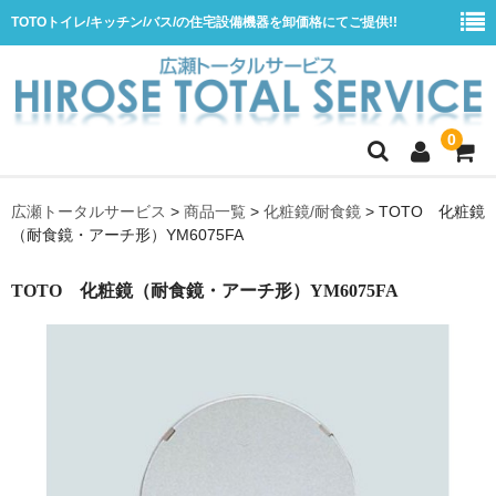
TOTOトイレ/キッチン/バス/の住宅設備機器を卸価格にてご提供!!
0
ホーム
広瀬トータルサービス
>
商品一覧
>
化粧鏡/耐食鏡
>
TOTO 化粧鏡
（耐食鏡・アーチ形）YM6075FA
会社概要
商品一覧
TOTO 化粧鏡（耐食鏡・アーチ形）YM6075FA
水栓
浴室用シャワー水栓
浴室用バス水栓
キッチン用水栓
洗面所用自動水栓