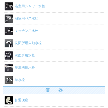
o
浴室用シャワー水栓
k
浴室用バス水栓
キッチン用水栓
洗面所用自動水栓
洗面所用水栓
洗濯機用水栓
単水栓
便 器
普通便座