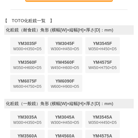
浴槽/バスタブ
商品カテゴリー
【 TOTO化粧鏡一覧 】
カート
化粧鏡（耐食鏡）角形 (横幅[W]×縦幅[H]×厚さ[D]：mm)
お問い合わせ
YM3035F
YM3045F
YM3545F
W300×H350×D5
W300×H450×D5
W350×H450×D5
お買い物ガイド
YM3560F
YM4560F
YM4575F
W350×H600×D5
W450×H600×D5
W450×H750×D5
YM6075F
YM6090F
W600×H750×D5
W600×H900×D5
化粧鏡（一般鏡）角形 (横幅[W]×縦幅[H]×厚さ[D]：mm)
YM3035A
YM3045A
YM3545A
W300×H350×D5
W300×H450×D5
W350×H450×D5
YM3560A
YM4560A
YM4575A