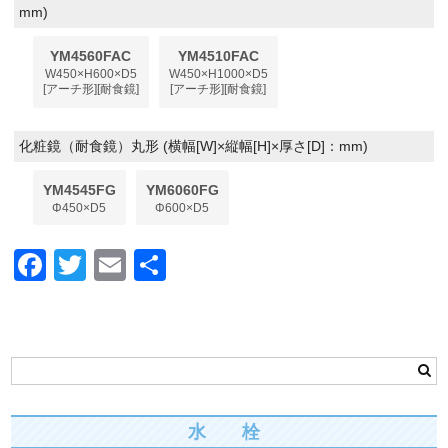
mm)
YM4560FAC
YM4510FAC
W450×H600×D5
W450×H1000×D5
[アーチ形][耐食鏡]
[アーチ形][耐食鏡]
化粧鏡（耐食鏡）丸形 (横幅[W]×縦幅[H]×厚さ[D]：mm)
YM4545FG
YM6060FG
Φ450×D5
Φ600×D5
F
T
E
共
a
wi
m
有
c
tt
ail
e
er
b
o
水 栓