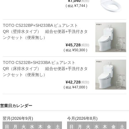
¥7,040
(税別)
(
¥7,744 )
税込
TOTO CS232BP+SH233BA ピュアレスト
QR（壁排水タイプ） 組合せ便器+手洗付きタ
ンクセット（便座無し）
¥45,728
(税別)
(
¥50,300 )
税込
TOTO CS232B+SH233BA ピュアレスト
QR（床排水タイプ） 組合せ便器+手洗付きタ
ンクセット（便座無し）
¥42,728
(税別)
(
¥47,000 )
税込
営業日カレンダー
翌月(2026年9月)
今月(2026年8月)
日
月
火
水
木
金
土
日
月
火
水
木
金
土