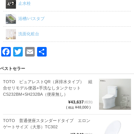
止水栓
浴槽/バスタブ
洗面化粧台
F
T
E
共
a
wi
m
有
c
tt
ail
ベストセラー
e
er
TOTO ピュアレストQR（床排水タイプ） 組
b
合せリモデル便器+手洗なしタンクセット
CS232BM+SH232BA（便座無し）
o
¥43,637
(税別)
o
(
¥48,000 )
税込
k
TOTO 普通便座スタンダードタイプ エロン
ゲートサイズ（大形）TC302