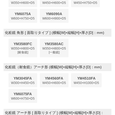
W350×H600×D5
W450×H600×D5
W450×H750×D5
YM6075A
YM6090A
W600×H750×D5
W600×H900×D5
化粧鏡 角形 [ 面取りタイプ ] (横幅[W]×縦幅[H]×厚さ[D]：mm)
YM3580FC
YM3580AC
W350×H800×D5
W350×H800×D5
[耐食鏡]
[一般鏡]
化粧鏡（耐食鏡）アーチ形 (横幅[W]×縦幅[H]×厚さ[D]：mm)
YM3045FA
YM4560FA
YM4510FA
W300×H450×D5
W450×H600×D5
W450×H1000×D5
YM6075FA
W600×H750×D5
化粧鏡 アーチ形 [ 面取りタイプ ] (横幅[W]×縦幅[H]×厚さ[D]：