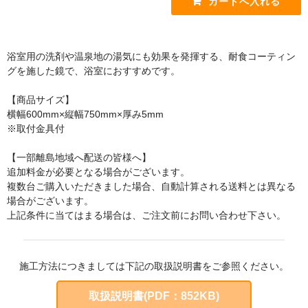
手すり
インテリア・バー
浴室用の洗剤や温泉地の湯気にも効果を発揮する、耐食コーティン
UB後付けタイプ
グを施した鏡で、浴室におすすめです。
アクセサリー
【商品サイズ】
横幅600mm×縦幅750mm×厚み5mm
アクセサリーその他
※取付金具付
タオル掛け・タオルリング・タオル棚
【一部離島地域へ配送の皆様へ】
収納キャビネット・棚・化粧棚
追加料金が必要となる場合がございます。
複数台ご購入いただきました場合、自動計算される送料とは異なる
収納キャビネット・棚・化粧棚 [LIXIL]
場合がございます。
上記条件に当てはまる場合は、ご注文前にお問い合わせ下さい。
収納キャビネット・棚・化粧棚 [TOTO]
紙巻器・トイレットペーパーホルダー
施工方法につきましては下記の取扱説明書をご参照ください。
紙巻器・トイレットペーパーホルダー [LIXIL]
取扱説明書(PDF：852KB)
紙巻器・トイレットペーパーホルダー [TOTO]